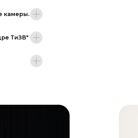
е камеры.
дре ТиЗВ"